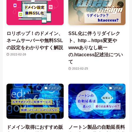
ロリポップ！のドメイン、
SSL化に伴うリダイレク
ネームサーバーや無料SSL
ト、http→https変更や
の設定をわかりやすく解説
wwwありなし統一
の.htaccess記述法につい
2022-02-26
て
2022-02-25
ドメイン
ツール
ドメイン取得におすすめ販
ノートン製品の自動延長料