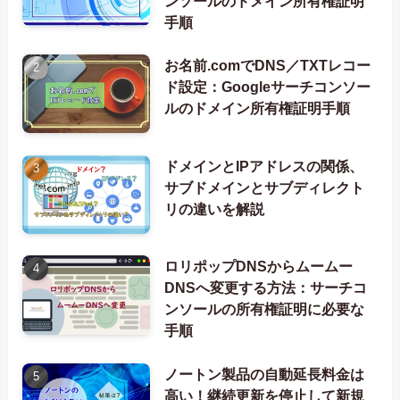
ンソールのドメイン所有権証明
手順
お名前.comでDNS／TXTレコー
ド設定：Googleサーチコンソー
ルのドメイン所有権証明手順
ドメインとIPアドレスの関係、
サブドメインとサブディレクト
リの違いを解説
ロリポップDNSからムームー
DNSへ変更する方法：サーチコ
ンソールの所有権証明に必要な
手順
ノートン製品の自動延長料金は
高い！継続更新を停止して新規